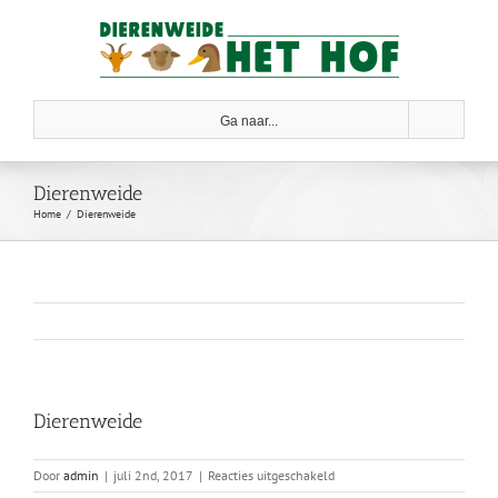
Skip
to
content
Ga naar...
Dierenweide
Home
Dierenweide
Dierenweide
voor
Door
admin
|
juli 2nd, 2017
|
Reacties uitgeschakeld
Dierenweide