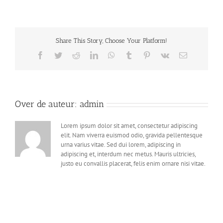
Share This Story, Choose Your Platform!
Facebook
Twitter
Reddit
LinkedIn
WhatsApp
Tumblr
Pinterest
Vk
E-
mail
Over de auteur:
admin
Lorem ipsum dolor sit amet, consectetur adipiscing
elit. Nam viverra euismod odio, gravida pellentesque
urna varius vitae. Sed dui lorem, adipiscing in
adipiscing et, interdum nec metus. Mauris ultricies,
justo eu convallis placerat, felis enim ornare nisi vitae.