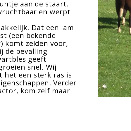
untje aan de staart.
 vruchtbaar en werpt
makkelijk. Dat een lam
ast (een bekende
r) komt zelden voor,
j de bevalling
artbles geeft
roeien snel. Wij
 het een sterk ras is
igenschappen. Verder
actor, kom zelf maar