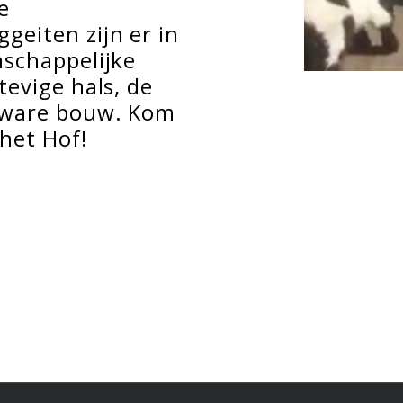
e
eiten zijn er in
schappelijke
evige hals, de
zware bouw. Kom
het Hof!